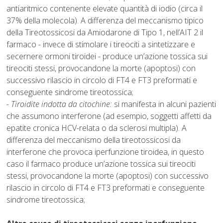
antiaritmico contenente elevate quantità di iodio (circa il
37% della molecola). A differenza del meccanismo tipico
della Tireotossicosi da Amiodarone di Tipo 1, nell’AIT 2 il
farmaco - invece di stimolare i tireociti a sintetizzare e
secernere ormoni tiroidei - produce un’azione tossica sui
tireociti stessi, provocandone la morte (apoptosi) con
successivo rilascio in circolo di FT4 e FT3 preformati e
conseguente sindrome tireotossica;
- Tiroidite indotta da citochine:
si manifesta in alcuni pazienti
che assumono interferone (ad esempio, soggetti affetti da
epatite cronica HCV-relata o da sclerosi multipla). A
differenza del meccanismo della tireotossicosi da
interferone che provoca iperfunzione tiroidea, in questo
caso il farmaco produce un’azione tossica sui tireociti
stessi, provocandone la morte (apoptosi) con successivo
rilascio in circolo di FT4 e FT3 preformati e conseguente
sindrome tireotossica;