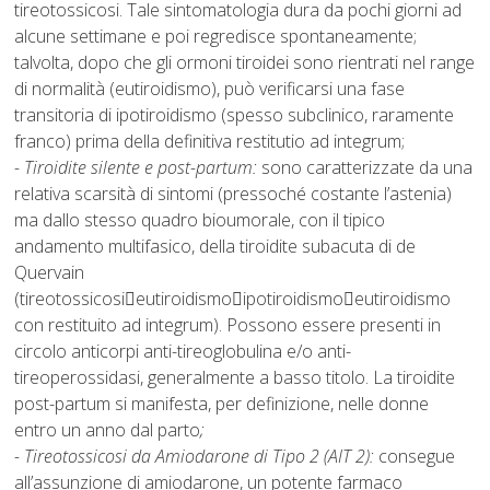
tireotossicosi. Tale sintomatologia dura da pochi giorni ad
alcune settimane e poi regredisce spontaneamente;
talvolta, dopo che gli ormoni tiroidei sono rientrati nel range
di normalità (eutiroidismo), può verificarsi una fase
transitoria di ipotiroidismo (spesso subclinico, raramente
franco) prima della definitiva restitutio ad integrum;
- Tiroidite silente e post-partum:
sono caratterizzate da una
relativa scarsità di sintomi (pressoché costante l’astenia)
ma dallo stesso quadro bioumorale, con il tipico
andamento multifasico, della tiroidite subacuta di de
Quervain
(tireotossicosi

eutiroidismo

ipotiroidismo

eutiroidismo
con restituito ad integrum). Possono essere presenti in
circolo anticorpi anti-tireoglobulina e/o anti-
tireoperossidasi, generalmente a basso titolo. La tiroidite
post-partum si manifesta, per definizione, nelle donne
entro un anno dal parto
;
- Tireotossicosi da Amiodarone di Tipo 2 (AIT 2):
consegue
all’assunzione di amiodarone, un potente farmaco