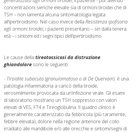
generalizzata agli ormoni tiroidei
, il paziente - pur avendo
concentrazioni sieriche elevate sia di ormoni tiroidei che di
TSH – non lamenta alcuna sintomatologia legata
all’ipertiroidismo. Nel caso invece della
Resistenza ipofisaria
agli ormoni tiroidei
, i pazienti presentano – sin dalla tenera
età – i sintomi ed i segni tipici dell’ipertiroidismo.
Le cause della
tireotossicosi
da distruzione
ghiandolare
sono le seguenti:
- Tiroidite subacuta (granulomatosa o di De Quervain
): è una
patologia infiammatoria a carico della tiroide,
verosimilmente provocata da un’infezione virale. Gli esami
di laboratorio mostrano un TSH soppresso con valori
elevati di VES, FT4 e Tireoglobulina. Il quadro clinico è
generalmente caratterizzato da febbricola (più raramente,
febbre elevata), dolore nella regione anteriore del collo
irradiato alle mandibole e/o alle orecchie e sintomi/segni di