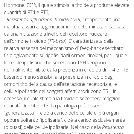
Hormone,
TSH
), il quale stimola la tiroide a produrre elevate
quantità di FT4 e FT3;
- Resistenza agli ormoni tiroidei (THR) :
rappresenta una
malattia assai rara, geneticamente determinata e causata
da una mutazione a livello del recettore nucleare
dell’ormone tiroideo (
TR-beta
). E’ caratterizzata dalla
relativa assenza del meccanismo di feed-back esercitato
fisiologicamente sull’ipofisi dagli ormoni tiroidei, per il quale
le cellule ipofisarie che secernono TSH vengono
normalmente inibite dalla presenza in circoloa di FT4 e FT3.
Essendo meno sensibili alla presenza in circolo degli
ormoni tiroidei a causa dell’alterazione recettoriale, le
cellule ipofisarie dei soggetti affetti producono TSH in
eccesso, il quale stimola la tiroide a secernere maggiori
quantità di FT4 e FT3. La patologia può essere
“generalizzata” – cioè a carico delle cellule di più organi –
oppure soltanto “ipofisaria”, cioè a carico esclusivamente
(o quasi) delle cellule ipofisarie. Nel caso della
Resistenza