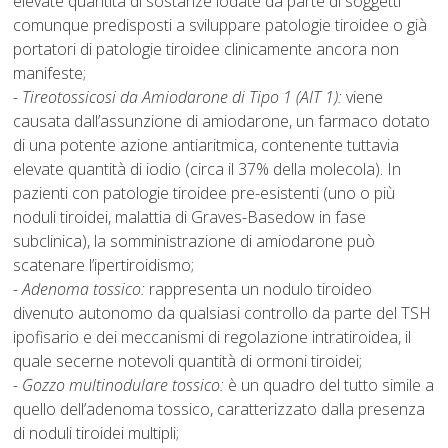
elevate quantità di sostanze iodate da parte di soggetti
comunque predisposti a sviluppare patologie tiroidee o già
portatori di patologie tiroidee clinicamente ancora non
manifeste;
- Tireotossicosi da Amiodarone di Tipo 1 (AIT 1):
viene
causata dall’assunzione di amiodarone, un farmaco dotato
di una potente azione antiaritmica, contenente tuttavia
elevate quantità di iodio (circa il 37% della molecola). In
pazienti con patologie tiroidee pre-esistenti (uno o più
noduli tiroidei, malattia di Graves-Basedow in fase
subclinica), la somministrazione di amiodarone può
scatenare l’ipertiroidismo;
- Adenoma tossico:
rappresenta un nodulo tiroideo
divenuto autonomo da qualsiasi controllo da parte del TSH
ipofisario e dei meccanismi di regolazione intratiroidea, il
quale secerne notevoli quantità di ormoni tiroidei;
- Gozzo multinodulare tossico:
è un quadro del tutto simile a
quello dell’adenoma tossico, caratterizzato dalla presenza
di noduli tiroidei multipli;