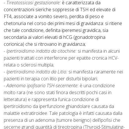
- Tireotossicosi gestazionale:
è caratterizzata da
concentrazioni sieriche soppresse di TSH ed elevate di
FT4, associate a vomito severo, perdita di peso e
chetonuria nel corso dei primi mesi di gravidanza: si ritiene
che tale condizione, definita iperemesi gravidica, sia
secondaria ai valori elevati di hCG (gonadotropina
corionica) che si ritrovano in gravidanza;
- Ipertiroidismo indotto da citochine:
si manifesta in alcuni
pazienti trattati con interferone per epatite cronica HCV-
relata o sclerosi multipla;
- Ipertiroidismo indotto da Litio:
si manifesta raramente nei
pazienti in terapia con litio per disturbi bipolari;
- Adenoma ipofisario TSH-secernente:
è una condizione
molto rara (ne sono stati finora descritti pochi casi in
letteratura) e rappresenta l’unica condizione di
ipertiroidismo da iperfunzione ghiandolare causata da
malattie extratiroidee. Tale patologia è infatti causata dalla
presenza di un adenoma (tumore benigno) dell’ipofisi che
secerne grandi quantità di tireotropina (Thyroid-Stimulating-