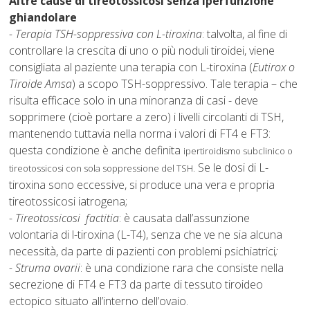
Altre cause di tireotossicosi senza iperfunzione
ghiandolare
- Terapia TSH-soppressiva con L-tiroxina
: talvolta, al fine di
controllare la crescita di uno o più noduli tiroidei, viene
consigliata al paziente una terapia con L-tiroxina (
Eutirox o
Tiroide Amsa
) a scopo TSH-soppressivo. Tale terapia – che
risulta efficace solo in una minoranza di casi - deve
sopprimere (cioè portare a zero) i livelli circolanti di TSH,
mantenendo tuttavia nella norma i valori di FT4 e FT3:
questa condizione è anche definita
ipertiroidismo subclinico o
. Se le dosi di L-
tireotossicosi con sola soppressione del TSH
tiroxina sono eccessive, si produce una vera e propria
tireotossicosi iatrogena;
- Tireotossicosi factitia
: è causata dall’assunzione
volontaria di l-tiroxina (L-T4), senza che ve ne sia alcuna
necessità, da parte di pazienti con problemi psichiatrici
;
- Struma ovarii
: è una condizione rara che consiste nella
secrezione di FT4 e FT3 da parte di tessuto tiroideo
ectopico situato all’interno dell’ovaio.